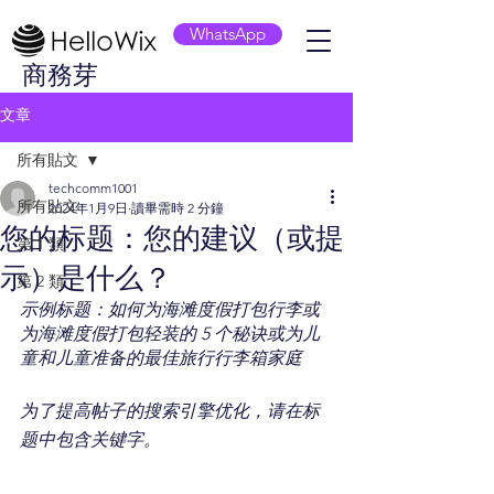
WhatsApp
商務芽
文章
所有貼文
techcomm1001
所有貼文
2024年1月9日
讀畢需時 2 分鐘
您的标题：您的建议（或提
第 1 類
示）是什么？
第 2 類
示例标题：如何为海滩度假打包行李或
为海滩度假打包轻装的 5 个秘诀或为儿
童和儿童准备的最佳旅行行李箱家庭
为了提高帖子的搜索引擎优化，请在标
题中包含关键字。 